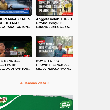
HORI AKRAB KADES
Anggota Komisi I DPRD
IT ULU AJAK
Provinsi Bengkulu
SYARAKAT GOTONG
Raharjo Sudiro, S.Sos
YONG
Sidak PT.agricinal
Bengkulu Utara
RIS BENDERA
KOMISI I DPRD
RAH PUTIH
PROVINSI BENGKULU
HALAMAN KANTOR
SIDAK PERUSAHAAN
KANWIL ATR/BPN
PT. AGRICINAL
OVINSI BENGKULU
BENGKULU UTARA
DAK DI TURUNKAN
Ke Halaman Video
MALAM HARI
RKESAN LUPA JAS
RAH