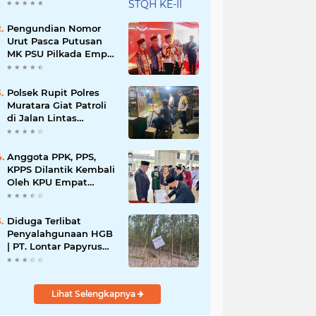
KABUPATEN
MURATARA
Pengundian Nomor
Urut Pasca Putusan
MK PSU Pilkada Empat
Lawang
Polsek Rupit Polres
Muratara Giat Patroli
di Jalan Lintas
Sumatera
Anggota PPK, PPS,
KPPS Dilantik Kembali
Oleh KPU Empat
Lawang Pasca
Putusan MK
Diduga Terlibat
Penyalahgunaan HGB
| PT. Lontar Papyrus
Bemilih Bungkam
Lihat Selengkapnya