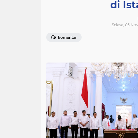
di Is
Selasa, 05 No
komentar