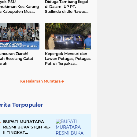
yek PSU
Diduga Tambang Ilegal
mukiman Kec Karang
di Dalam IUP PT.
a Kabupaten Musi
Stellindo di Ulu Rawas
as Utara Diduga
Menjadi Sarang Mafia
jadi Ajang Korupsi
Peti!
uncuran Ziarah!
Kepergok Mencuri dan
ah Beselang Catat
Lawan Petugas, Petugas
arah
Patroli Terpaksa
Lumpuhkan Dengan
Peluru Karet
Ke Halaman Muratara
rita Terpopuler
BUPATI MURATARA
RESMI BUKA STQH KE-
II TINGKAT