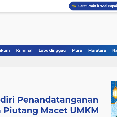
Polres Musi Rawas Musn
ukum
Kriminal
Lubuklinggau
Mura
Muratara
Na
adiri Penandatanganan
 Piutang Macet UMKM