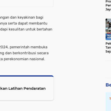
Pro
Pe
Jay
Raw
ngan dan keyakinan bagi
Men
ainnya serta dapat membantu
dapi kesulitan untuk bertahan
Pel
2024, pemerintah membuka
Tan
Sej
g dan berkontribusi secara
ta perekonomian nasional.
Be
akan Latihan Pendaratan