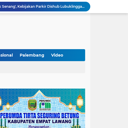
Lantik Pejabat Baru, JM Bupati Empat Lawang: Jabatan Adalah Amanah, Segera Berinovasi Demi Empat Lawang MADANI!
KAMMI Muratara Dukung MUI dalam Upaya Penegakan Hukum terhadap Aktivitas LGBT
ahkan 2 Kilogram Sabu.
Optimalkan Penanganan Perkara, Kasi Pidum Kejari Musi Rawas Ikuti Bimtek AI dan Big Data
Gelorakan Program Strategis Nasional, Joncik Muhamad Tinjau Proyek Sekolah Rakyat Rp234 Miliar
KAMMI Muratara Sukses Gelar Talk Show Peringatan Harlah Kabupaten Musi Rawas Utara ke-13
Tutup MagangHub Batch III, Menaker Ajak Peserta Ikuti Sertifikasi Kompetensi untuk Perkuat Daya Saing
Di Balik Aksi dan Narasi Kericuhan: Memahami Manifesto Perjuangan Cipayung Plus Kota Lubuk Linggau
sional
Palembang
Video
Tingkatkan Kualitas Insan Pers, PWI Musi Rawas Gelar Pelatihan Jurnalistik Berbasis Kompetensi dan Storytelling.
Sarat Praktik 'Asal Bapak Senang', Kebijakan Parkir Dishub Lubuklinggau Menuai Sorotan Tajam