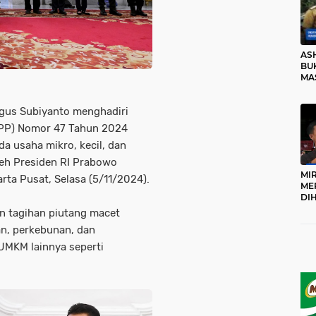
AS
BUK
MA
RO
Agus Subiyanto menghadiri
(PP) Nomor 47 Tahun 2024
a usaha mikro, kecil, dan
eh Presiden RI Prabowo
MI
rta Pusat, Selasa (5/11/2024).
ME
DI
KA
n tagihan piutang macet
PR
an, perkebunan, dan
TI
DI
 UMKM lainnya seperti
TE
ME