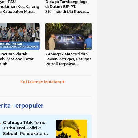
yek PSU
Diduga Tambang Ilegal
mukiman Kec Karang
di Dalam IUP PT.
a Kabupaten Musi
Stellindo di Ulu Rawas
as Utara Diduga
Menjadi Sarang Mafia
jadi Ajang Korupsi
Peti!
uncuran Ziarah!
Kepergok Mencuri dan
ah Beselang Catat
Lawan Petugas, Petugas
arah
Patroli Terpaksa
Lumpuhkan Dengan
Peluru Karet
Ke Halaman Muratara
rita Terpopuler
Olahraga Titik Temu
Turbulensi Politik:
Sebuah Pendekatan