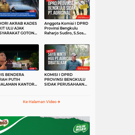
HORI AKRAB KADES
Anggota Komisi I DPRD
IT ULU AJAK
Provinsi Bengkulu
SYARAKAT GOTONG
Raharjo Sudiro, S.Sos
YONG
Sidak PT.agricinal
Bengkulu Utara
RIS BENDERA
KOMISI I DPRD
RAH PUTIH
PROVINSI BENGKULU
HALAMAN KANTOR
SIDAK PERUSAHAAN
KANWIL ATR/BPN
PT. AGRICINAL
OVINSI BENGKULU
BENGKULU UTARA
DAK DI TURUNKAN
Ke Halaman Video
MALAM HARI
RKESAN LUPA JAS
RAH