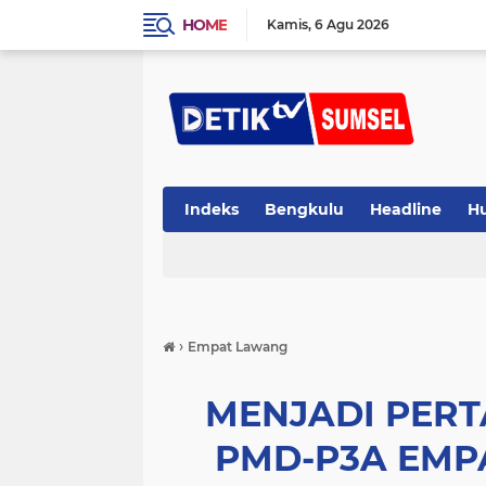
HOME
Kamis
6 Agu 2026
Indeks
Bengkulu
Headline
H
›
Empat Lawang
MENJADI PERT
PMD-P3A EMP