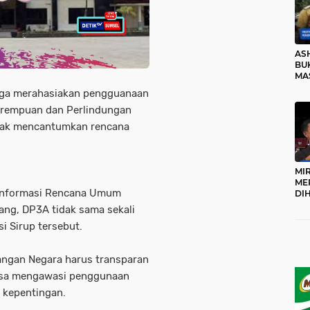
AS
BUK
MA
RO
ga merahasiakan pengguanaan
erempuan dan Perlindungan
dak mencantumkan rencana
MI
ME
m Informasi Rencana Umum
DI
KA
ng, DP3A tidak sama sekali
PR
i Sirup tersebut.
TI
DI
TE
angan Negara harus transparan
ME
 bisa mengawasi penggunaan
 kepentingan.