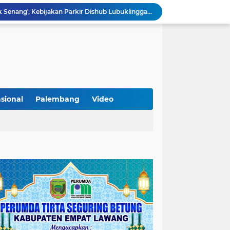
Sarat Praktik 'Asal Bapak Senang', Kebijakan Parkir Dishub Lubuklinggau Menuai Sorotan Tajam
Lantik Pejabat Baru, JM Bupati Empat Lawang: Jabatan Adalah Amanah, Segera Berinovasi Demi Empat Lawang MADANI!
KAMMI Muratara Dukung MUI dalam Upaya Penegakan Hukum terhadap Aktivitas LGBT
ahkan 2 Kilogram Sabu.
Optimalkan Penanganan Perkara, Kasi Pidum Kejari Musi Rawas Ikuti Bimtek AI dan Big Data
Gelorakan Program Strategis Nasional, Joncik Muhamad Tinjau Proyek Sekolah Rakyat Rp234 Miliar
KAMMI Muratara Sukses Gelar Talk Show Peringatan Harlah Kabupaten Musi Rawas Utara ke-13
Tutup MagangHub Batch III, Menaker Ajak Peserta Ikuti Sertifikasi Kompetensi untuk Perkuat Daya Saing
sional
Palembang
Video
Di Balik Aksi dan Narasi Kericuhan: Memahami Manifesto Perjuangan Cipayung Plus Kota Lubuk Linggau
Tingkatkan Kualitas Insan Pers, PWI Musi Rawas Gelar Pelatihan Jurnalistik Berbasis Kompetensi dan Storytelling.