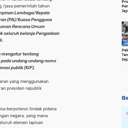
Pro
 /jasa pemerintah tahun
Pe
Jay
mpinan Lembaga/Kepala
Raw
an (PA)/Kuasa Pengguna
Men
umuman Rencana Umum
uk seluruh belanja Pengadaan
i.
Pel
g mengatur tentang
Tan
Sej
tur pada undang undang nomo
asi publik (KIP).
garan yang menggunakan
an presiden republik
Be
isa berpotensi tindak pidana
ngan negara, yang mana
eluruh elemen lapisan