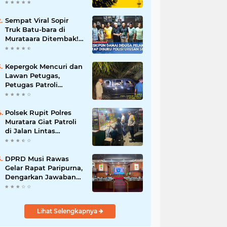
Batalnya Tuan Rumah
Piala Dunia U-20
Sempat Viral Sopir
Truk Batu-bara di
Murataara Ditembak!
Namun Dikabarkan
Berdamai
Kepergok Mencuri dan
Lawan Petugas,
Petugas Patroli
Terpaksa Lumpuhkan
Dengan Peluru Karet
Polsek Rupit Polres
Muratara Giat Patroli
di Jalan Lintas
Sumatera
DPRD Musi Rawas
Gelar Rapat Paripurna,
Dengarkan Jawaban
Eksekutif Atas 4
Raperda Tahun 2026
Lihat Selengkapnya