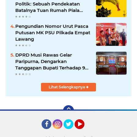
Politik: Sebuah Pendekatan
Batalnya Tuan Rumah Piala
Dunia U-20
Pengundian Nomor Urut Pasca
Putusan MK PSU Pilkada Empat
Lawang
DPRD Musi Rawas Gelar
Paripurna, Dengarkan
Tanggapan Bupati Terhadap 9
Raperda Inisiatif
Lihat Selengkapnya
Facebook
Instagram
Twitter
YouTube