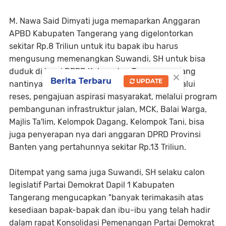
M. Nawa Said Dimyati juga memaparkan Anggaran
APBD Kabupaten Tangerang yang digelontorkan
sekitar Rp.8 Triliun untuk itu bapak ibu harus
mengusung memenangkan Suwandi, SH untuk bisa
duduk di kursi DPRD Kabupaten Tangerang, yang
×
Berita Terbaru
UPDATE
nantinya anggaran tersebut bisa di serap melalui
reses, pengajuan aspirasi masyarakat, melalui program
pembangunan infrastruktur jalan, MCK, Balai Warga,
Majlis Ta'lim, Kelompok Dagang, Kelompok Tani, bisa
juga penyerapan nya dari anggaran DPRD Provinsi
Banten yang pertahunnya sekitar Rp.13 Triliun.
Ditempat yang sama juga Suwandi, SH selaku calon
legislatif Partai Demokrat Dapil 1 Kabupaten
Tangerang mengucapkan "banyak terimakasih atas
kesediaan bapak-bapak dan ibu-ibu yang telah hadir
dalam rapat Konsolidasi Pemenangan Partai Demokrat