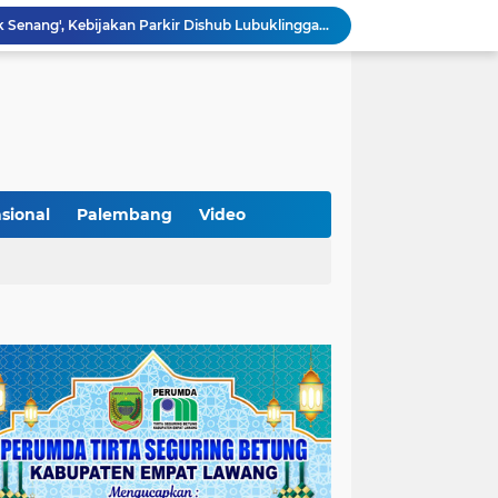
Lantik Pejabat Baru, JM Bupati Empat Lawang: Jabatan Adalah Amanah, Segera Berinovasi Demi Empat Lawang MADANI!
KAMMI Muratara Dukung MUI dalam Upaya Penegakan Hukum terhadap Aktivitas LGBT
ahkan 2 Kilogram Sabu.
Optimalkan Penanganan Perkara, Kasi Pidum Kejari Musi Rawas Ikuti Bimtek AI dan Big Data
Gelorakan Program Strategis Nasional, Joncik Muhamad Tinjau Proyek Sekolah Rakyat Rp234 Miliar
KAMMI Muratara Sukses Gelar Talk Show Peringatan Harlah Kabupaten Musi Rawas Utara ke-13
Tutup MagangHub Batch III, Menaker Ajak Peserta Ikuti Sertifikasi Kompetensi untuk Perkuat Daya Saing
Di Balik Aksi dan Narasi Kericuhan: Memahami Manifesto Perjuangan Cipayung Plus Kota Lubuk Linggau
sional
Palembang
Video
Tingkatkan Kualitas Insan Pers, PWI Musi Rawas Gelar Pelatihan Jurnalistik Berbasis Kompetensi dan Storytelling.
Sarat Praktik 'Asal Bapak Senang', Kebijakan Parkir Dishub Lubuklinggau Menuai Sorotan Tajam