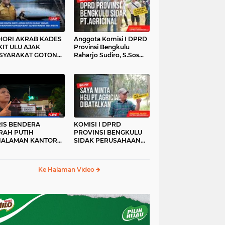
HORI AKRAB KADES
Anggota Komisi I DPRD
IT ULU AJAK
Provinsi Bengkulu
SYARAKAT GOTONG
Raharjo Sudiro, S.Sos
YONG
Sidak PT.agricinal
Bengkulu Utara
RIS BENDERA
KOMISI I DPRD
RAH PUTIH
PROVINSI BENGKULU
HALAMAN KANTOR
SIDAK PERUSAHAAN
KANWIL ATR/BPN
PT. AGRICINAL
OVINSI BENGKULU
BENGKULU UTARA
DAK DI TURUNKAN
Ke Halaman Video
MALAM HARI
RKESAN LUPA JAS
RAH