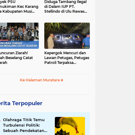
yek PSU
Diduga Tambang Ilegal
mukiman Kec Karang
di Dalam IUP PT.
a Kabupaten Musi
Stellindo di Ulu Rawas
as Utara Diduga
Menjadi Sarang Mafia
jadi Ajang Korupsi
Peti!
uncuran Ziarah!
Kepergok Mencuri dan
ah Beselang Catat
Lawan Petugas, Petugas
arah
Patroli Terpaksa
Lumpuhkan Dengan
Peluru Karet
Ke Halaman Muratara
rita Terpopuler
Olahraga Titik Temu
Turbulensi Politik:
Sebuah Pendekatan