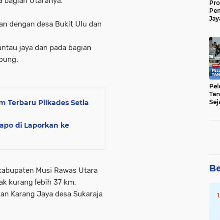
a bagian Utaranya.
Pro
Pe
Jay
san dengan desa Bukit Ulu dan
Raw
Men
ntau jaya dan pada bagian
bung.
Pel
Tan
Sej
 Terbaru Pilkades Setia
apo di Laporkan ke
Be
 kabupaten Musi Rawas Utara
ak kurang lebih 37 km.
an Karang Jaya desa Sukaraja