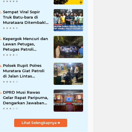
Batalnya Tuan Rumah
Piala Dunia U-20
Sempat Viral Sopir
Truk Batu-bara di
Murataara Ditembak!
Namun Dikabarkan
Berdamai
Kepergok Mencuri dan
Lawan Petugas,
Petugas Patroli
Terpaksa Lumpuhkan
Dengan Peluru Karet
Polsek Rupit Polres
Muratara Giat Patroli
di Jalan Lintas
Sumatera
DPRD Musi Rawas
Gelar Rapat Paripurna,
Dengarkan Jawaban
Eksekutif Atas 4
Raperda Tahun 2026
Lihat Selengkapnya