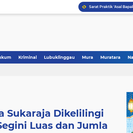
Polres Musi Rawas Musn
ukum
Kriminal
Lubuklinggau
Mura
Muratara
Na
 Sukaraja Dikelilingi
 Segini Luas dan Jumla