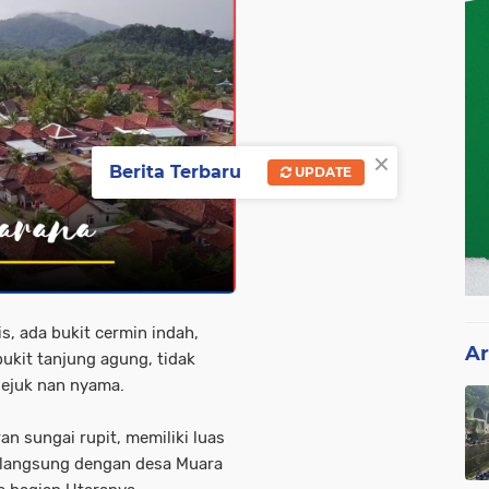
×
Berita Terbaru
UPDATE
is, ada bukit cermin indah,
Ar
 bukit tanjung agung, tidak
 sejuk nan nyama.
an sungai rupit, memiliki luas
n langsung dengan desa Muara