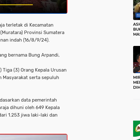
AS
ja terletak di Kecamatan
BUK
(Muratara) Provinsi Sumatera
MA
RO
 nan indah (16/8/9/24).
yang bernama Bung Arpandi,
Tiga (3) Orang Kepala Urusan
 Masyarakat serta sepuluh
MI
ME
DI
KA
PR
edasarkan data pemerintah
TI
raja dihuni oleh 649 Kepala
DI
TE
ari 1.253 jiwa laki-laki dan
ME