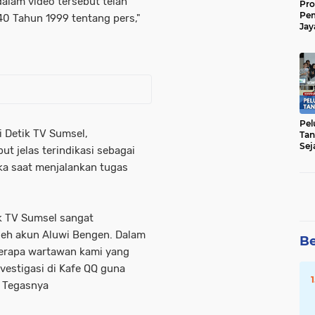
alam video tersebut telah
Pro
Pe
 Tahun 1999 tentang pers,"
Jay
Raw
Men
Pel
 Detik TV Sumsel,
Tan
Sej
 jelas terindikasi sebagai
ka saat menjalankan tugas
ik TV Sumsel sangat
leh akun Aluwi Bengen. Dalam
Be
berapa wartawan kami yang
nvestigasi di Kafe QQ guna
" Tegasnya