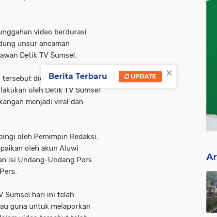
 unggahan video berdurasi
ndung unsur ancaman
tawan Detik TV Sumsel.
×
Berita Terbaru
UPDATE
n tersebut diduga merespons
dilakukan oleh Detik TV Sumsel
akangan menjadi viral dan
ingi oleh Pemimpin Redaksi,
paikan oleh akun Aluwi
Ar
an isi Undang-Undang Pers
Pers.
 Sumsel hari ini telah
gau guna untuk melaporkan