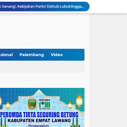
Sarat Praktik 'Asal Bapak Senang', Kebijakan Parkir Dishub Lubuklinggau Menuai Sorotan Tajam
Lantik Pejabat Baru, JM Bupati Empat Lawang: Jabatan Adalah Amanah, Segera Berinovasi Demi Empat Lawang MADANI!
KAMMI Muratara Dukung MUI dalam Upaya Penegakan Hukum terhadap Aktivitas LGBT
ahkan 2 Kilogram Sabu.
Optimalkan Penanganan Perkara, Kasi Pidum Kejari Musi Rawas Ikuti Bimtek AI dan Big Data
Gelorakan Program Strategis Nasional, Joncik Muhamad Tinjau Proyek Sekolah Rakyat Rp234 Miliar
KAMMI Muratara Sukses Gelar Talk Show Peringatan Harlah Kabupaten Musi Rawas Utara ke-13
Tutup MagangHub Batch III, Menaker Ajak Peserta Ikuti Sertifikasi Kompetensi untuk Perkuat Daya Saing
sional
Palembang
Video
Di Balik Aksi dan Narasi Kericuhan: Memahami Manifesto Perjuangan Cipayung Plus Kota Lubuk Linggau
Tingkatkan Kualitas Insan Pers, PWI Musi Rawas Gelar Pelatihan Jurnalistik Berbasis Kompetensi dan Storytelling.