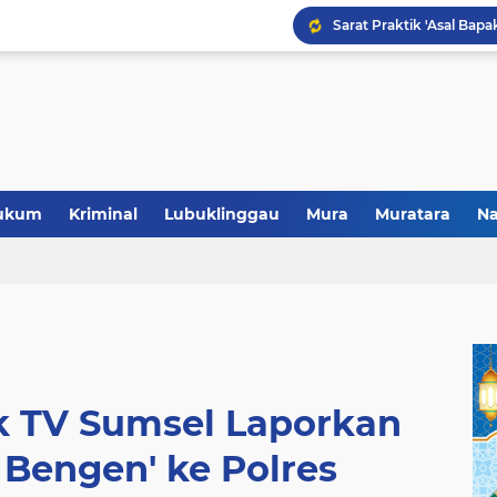
Polres Musi Rawas Musn
ukum
Kriminal
Lubuklinggau
Mura
Muratara
Na
k TV Sumsel Laporkan
 Bengen' ke Polres