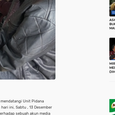
AS
BUK
MA
RO
MI
ME
DI
KA
PR
TI
DI
TE
ME
 mendatangi Unit Pidana
hari ini, Sabtu , 13 Desember
terhadap sebuah akun media