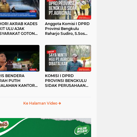
HORI AKRAB KADES
Anggota Komisi I DPRD
IT ULU AJAK
Provinsi Bengkulu
SYARAKAT GOTONG
Raharjo Sudiro, S.Sos
YONG
Sidak PT.agricinal
Bengkulu Utara
RIS BENDERA
KOMISI I DPRD
RAH PUTIH
PROVINSI BENGKULU
HALAMAN KANTOR
SIDAK PERUSAHAAN
KANWIL ATR/BPN
PT. AGRICINAL
OVINSI BENGKULU
BENGKULU UTARA
DAK DI TURUNKAN
Ke Halaman Video
MALAM HARI
RKESAN LUPA JAS
RAH