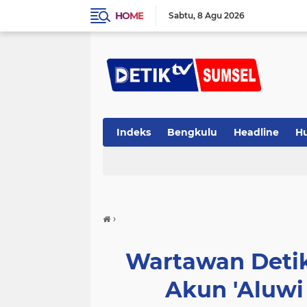
HOME
Sabtu
8 Agu 2026
Indeks
Bengkulu
Headline
H
›
Wartawan Deti
Akun 'Aluwi