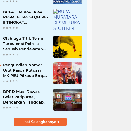
Namun Dikabarkan
Berdamai
BUPATI MURATARA
RESMI BUKA STQH KE-
II TINGKAT
KABUPATEN
MURATARA
Olahraga Titik Temu
Turbulensi Politik:
Sebuah Pendekatan
Batalnya Tuan Rumah
Piala Dunia U-20
Pengundian Nomor
Urut Pasca Putusan
MK PSU Pilkada Empat
Lawang
DPRD Musi Rawas
Gelar Paripurna,
Dengarkan Tanggapan
Bupati Terhadap 9
Raperda Inisiatif
Lihat Selengkapnya