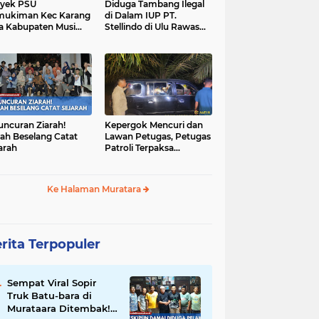
yek PSU
Diduga Tambang Ilegal
mukiman Kec Karang
di Dalam IUP PT.
a Kabupaten Musi
Stellindo di Ulu Rawas
as Utara Diduga
Menjadi Sarang Mafia
jadi Ajang Korupsi
Peti!
uncuran Ziarah!
Kepergok Mencuri dan
ah Beselang Catat
Lawan Petugas, Petugas
arah
Patroli Terpaksa
Lumpuhkan Dengan
Peluru Karet
Ke Halaman Muratara
rita Terpopuler
Sempat Viral Sopir
Truk Batu-bara di
Murataara Ditembak!