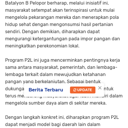
Batalyon B Pelopor berharap, melalui inisiatif ini,
masyarakat setempat akan terinspirasi untuk mulai
mengelola pekarangan mereka dan menerapkan pola
hidup sehat dengan mengonsumsi hasil pertanian
sendiri. Dengan demikian, diharapkan dapat
mengurangi ketergantungan pada impor pangan dan
meningkatkan perekonomian lokal.
Program P2L ini juga mencerminkan pentingnya kerja
sama antara masyarakat, pemerintah, dan lembaga-
lembaga terkait dalam mewujudkan ketahanan
pangan yang berkelanjutan. Sebagai bentuk
×
dukungan, Batalyon B Pelopor berkomitmen untuk
Berita Terbaru
UPDATE
terus mendorong masyarakat agar lebih mandiri dalam
mengelola sumber daya alam di sekitar mereka.
Dengan langkah konkret ini, diharapkan program P2L
dapat menjadi model bagi daerah lain dalam