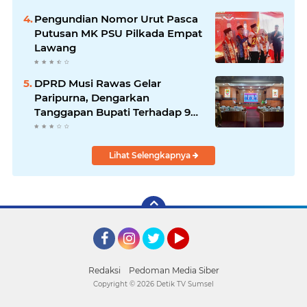
Pengundian Nomor Urut Pasca
Putusan MK PSU Pilkada Empat
Lawang
DPRD Musi Rawas Gelar
Paripurna, Dengarkan
Tanggapan Bupati Terhadap 9
Raperda Inisiatif
Lihat Selengkapnya
Facebook
Instagram
Twitter
YouTube
Redaksi
Pedoman Media Siber
Copyright ©
2026 Detik TV Sumsel