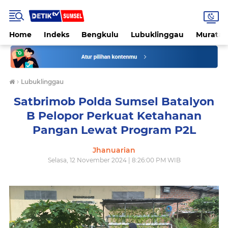
Home
Indeks
Bengkulu
Lubuklinggau
Muratar
›
Lubuklinggau
Satbrimob Polda Sumsel Batalyon
B Pelopor Perkuat Ketahanan
Pangan Lewat Program P2L
Jhanuarian
Selasa, 12 November 2024 | 8:26:00 PM WIB