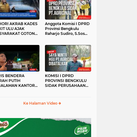
HORI AKRAB KADES
Anggota Komisi I DPRD
IT ULU AJAK
Provinsi Bengkulu
SYARAKAT GOTONG
Raharjo Sudiro, S.Sos
YONG
Sidak PT.agricinal
Bengkulu Utara
RIS BENDERA
KOMISI I DPRD
RAH PUTIH
PROVINSI BENGKULU
HALAMAN KANTOR
SIDAK PERUSAHAAN
KANWIL ATR/BPN
PT. AGRICINAL
OVINSI BENGKULU
BENGKULU UTARA
DAK DI TURUNKAN
Ke Halaman Video
MALAM HARI
RKESAN LUPA JAS
RAH