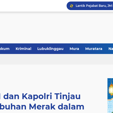
Polres Musi Rawas Musn
ukum
Kriminal
Lubuklinggau
Mura
Muratara
Na
 dan Kapolri Tinjau
abuhan Merak dalam