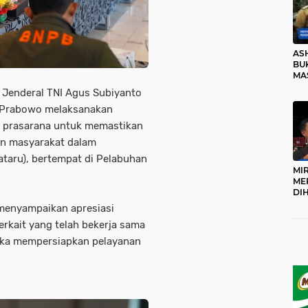
AS
BUK
MA
RO
I Jenderal TNI Agus Subiyanto
it Prabowo melaksanakan
n prasarana untuk memastikan
an masyarakat dalam
ataru), bertempat di Pelabuhan
MI
ME
DI
KA
menyampaikan apresiasi
PR
erkait yang telah bekerja sama
TI
DI
gka mempersiapkan pelayanan
TE
ME