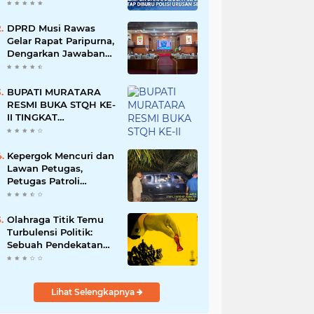
Namun Dikabarkan
Berdamai
DPRD Musi Rawas
Gelar Rapat Paripurna,
Dengarkan Jawaban
Eksekutif Atas 4
Raperda Tahun 2026
BUPATI MURATARA
RESMI BUKA STQH KE-
II TINGKAT
KABUPATEN
MURATARA
Kepergok Mencuri dan
Lawan Petugas,
Petugas Patroli
Terpaksa Lumpuhkan
Dengan Peluru Karet
Olahraga Titik Temu
Turbulensi Politik:
Sebuah Pendekatan
Batalnya Tuan Rumah
Piala Dunia U-20
Lihat Selengkapnya