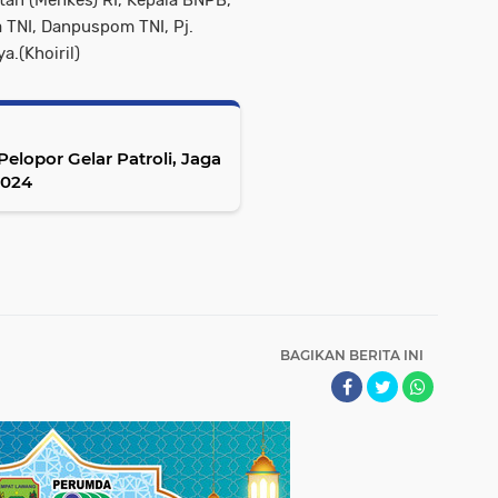
an (Menkes) RI, Kepala BNPB,
 TNI, Danpuspom TNI, Pj.
a.(Khoiril)
elopor Gelar Patroli, Jaga
2024
BAGIKAN BERITA INI