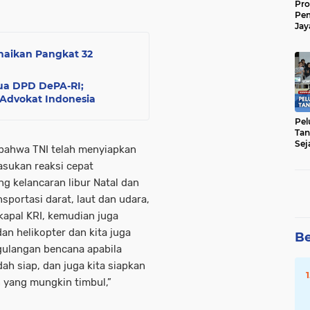
Pro
Pe
Jay
Raw
Men
naikan Pangkat 32
tua DPD DePA-RI;
Advokat Indonesia
Pel
Tan
Sej
 bahwa TNI telah menyiapkan
pasukan reaksi cepat
 kelancaran libur Natal dan
sportasi darat, laut dan udara,
 kapal KRI, kemudian juga
an helikopter dan kita juga
Be
gulangan bencana apabila
dah siap, dan juga kita siapkan
 yang mungkin timbul,”