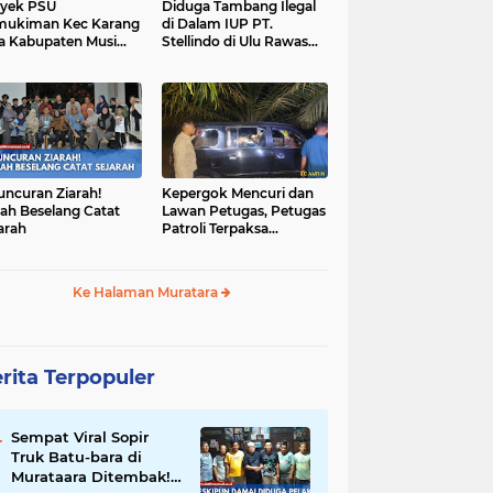
yek PSU
Diduga Tambang Ilegal
mukiman Kec Karang
di Dalam IUP PT.
a Kabupaten Musi
Stellindo di Ulu Rawas
as Utara Diduga
Menjadi Sarang Mafia
jadi Ajang Korupsi
Peti!
uncuran Ziarah!
Kepergok Mencuri dan
ah Beselang Catat
Lawan Petugas, Petugas
arah
Patroli Terpaksa
Lumpuhkan Dengan
Peluru Karet
Ke Halaman Muratara
rita Terpopuler
Sempat Viral Sopir
Truk Batu-bara di
Murataara Ditembak!