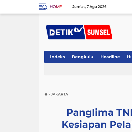
HOME
Jum'at
7 Agu 2026
Indeks
Bengkulu
Headline
H
›
JAKARTA
Panglima TNI
Kesiapan Pel