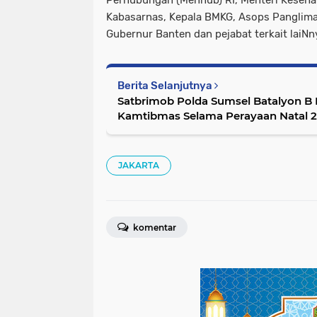
Perhubungan (Menhub) RI, Menteri Kesehat
Kabasarnas, Kepala BMKG, Asops Panglima
Gubernur Banten dan pejabat terkait laiNny
Berita Selanjutnya
Satbrimob Polda Sumsel Batalyon B P
Kamtibmas Selama Perayaan Natal 
JAKARTA
komentar