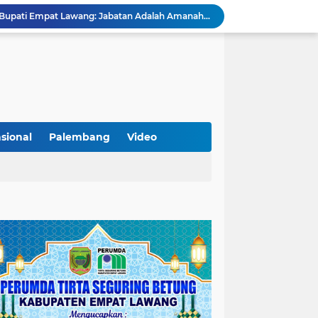
KAMMI Muratara Dukung MUI dalam Upaya Penegakan Hukum terhadap Aktivitas LGBT
ahkan 2 Kilogram Sabu.
Optimalkan Penanganan Perkara, Kasi Pidum Kejari Musi Rawas Ikuti Bimtek AI dan Big Data
Gelorakan Program Strategis Nasional, Joncik Muhamad Tinjau Proyek Sekolah Rakyat Rp234 Miliar
KAMMI Muratara Sukses Gelar Talk Show Peringatan Harlah Kabupaten Musi Rawas Utara ke-13
Tutup MagangHub Batch III, Menaker Ajak Peserta Ikuti Sertifikasi Kompetensi untuk Perkuat Daya Saing
Di Balik Aksi dan Narasi Kericuhan: Memahami Manifesto Perjuangan Cipayung Plus Kota Lubuk Linggau
Tingkatkan Kualitas Insan Pers, PWI Musi Rawas Gelar Pelatihan Jurnalistik Berbasis Kompetensi dan Storytelling.
sional
Palembang
Video
Sarat Praktik 'Asal Bapak Senang', Kebijakan Parkir Dishub Lubuklinggau Menuai Sorotan Tajam
Lantik Pejabat Baru, JM Bupati Empat Lawang: Jabatan Adalah Amanah, Segera Berinovasi Demi Empat Lawang MADANI!